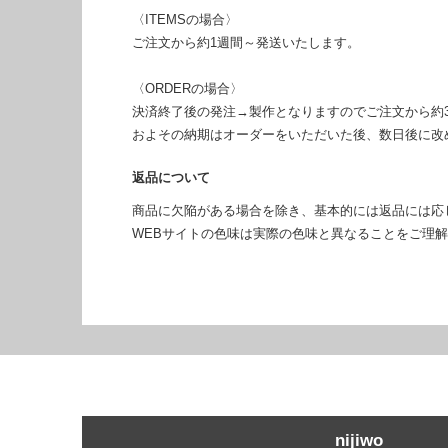
〈ITEMSの場合〉
ご注文から約1週間～発送いたします。
〈ORDERの場合〉
決済終了後の発注→製作となりますのでご注文から約
およその納期はオーダーをいただいた後、数日後に改
返品について
商品に欠陥がある場合を除き、基本的には返品には応
WEBサイトの色味は実際の色味と異なることをご理
nijiwo