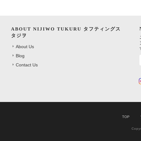
ABOUT NIJIWO TUKURU タフティングス
タジヲ
About Us
Blog
Contact Us
TOP
Copy