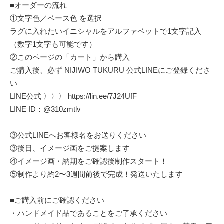
■オーダーの流れ
①文字色／ベース色 を選択
ラグに入れたいイニシャルをアルファベットで1文字記入
（数字1文字も可能です）
②このページの「カート」から購入
ご購入後、必ず NIJIWO TUKURU 公式LINEにご登録くださ
い
LINE公式 〉〉〉
https://lin.ee/7J24UfF
LINE ID：@310zmtlv
③公式LINEへお客様名をお送りください
③後日、イメージ画をご提案します
④イメージ画・納期をご確認後制作スタート！
⑤制作より約2〜3週間前後で完成！発送いたします
■ご購入前にご確認ください
・ハンドメイド品であることをご了承ください