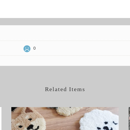
0
Related Items