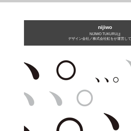
nijiwo
NIJIWO TUKURUは
デザイン会社／株式会社虹をが運営し